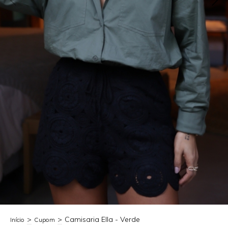
>
>
Camisaria Ella - Verde
Início
Cupom