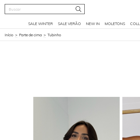
SALE WINTER
SALE VERÃO
NEW IN
MOLETONS
COLL
Início
>
Parte de cima
>
Tubinho