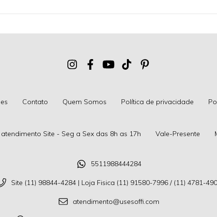
ões
Contato
Quem Somos
Política de privacidade
Po
 atendimento Site - Seg a Sex das 8h as 17h
Vale-Presente
5511988444284
Site (11) 98844-4284 | Loja Fisica (11) 91580-7996 / (11) 4781-49
atendimento@usesoffi.com