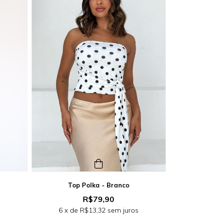
Top Polka - Branco
R$79,90
s
6
x de
R$13,32
sem juros