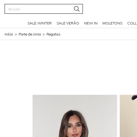
SALE WINTER
SALE VERÃO
NEW IN
MOLETONS
COLL
Início
>
Parte de cima
>
Regatas