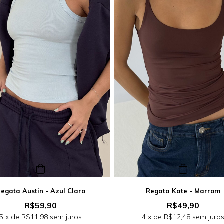
egata Austin - Azul Claro
Regata Kate - Marrom
R$59,90
R$49,90
5
x de
R$11,98
sem juros
4
x de
R$12,48
sem juro