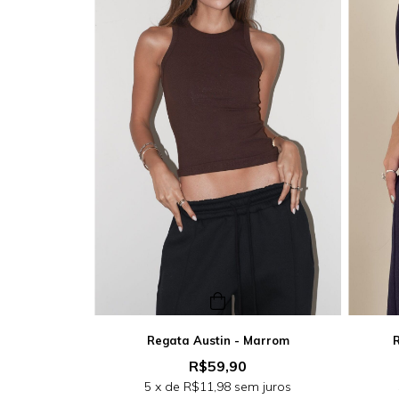
Regata Austin - Marrom
R
R$59,90
5
x de
R$11,98
sem juros