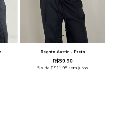
e
Regata Austin - Preto
R$59,90
s
5
x de
R$11,98
sem juros