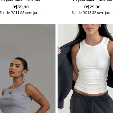
R$59,90
R$79,90
5
x de
R$11,98
sem juros
6
x de
R$13,32
sem juro