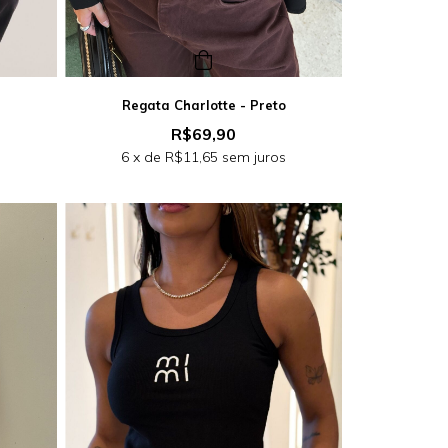
Regata Charlotte - Preto
R$69,90
s
6
x de
R$11,65
sem juros