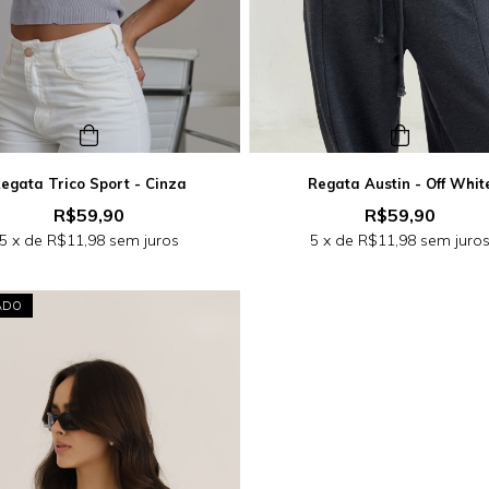
egata Trico Sport - Cinza
Regata Austin - Off Whit
R$59,90
R$59,90
5
x de
R$11,98
sem juros
5
x de
R$11,98
sem juro
ADO