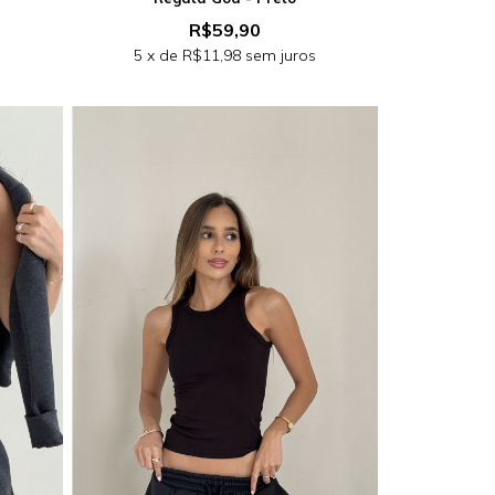
R$59,90
s
5
x de
R$11,98
sem juros