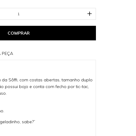
A PEÇA
 da Sôffi, com costas abertas, tamanho duplo
o possui bojo e conta com fecho por tic-tac,
uso.
o.
 geladinho, sabe?”