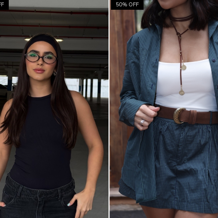
FF
50
% OFF