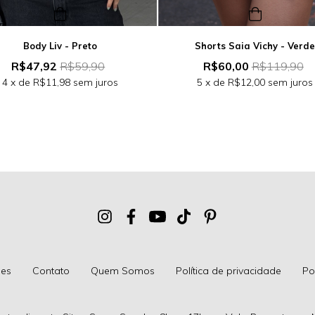
Body Liv - Preto
Shorts Saia Vichy - Verd
R$47,92
R$59,90
R$60,00
R$119,90
4
x de
R$11,98
sem juros
5
x de
R$12,00
sem juros
ões
Contato
Quem Somos
Política de privacidade
Po