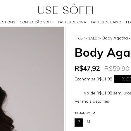
ECTIONS
CONFECÇÃO SOFFI
PARTES DE CIMA
PARTES DE BAIXO
PE
>
>
Body Agatha -
Início
SALE
Body Agat
R$47,92
R$59,90
Economize:
R$11,98
20
% O
4
x de
R$11,98
sem juro
Ver mais detalhes
P
TAMANHO:
P
M