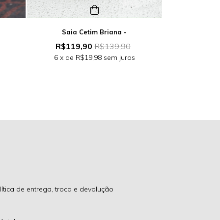
e
Saia Cetim Briana -
Shorts S
R$119,90
R$139,90
R$60,
6
x de
R$19,98
sem juros
5
x de
R$
lítica de entrega, troca e devolução