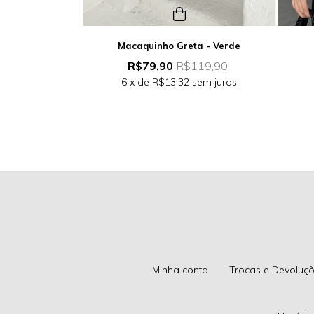
Macaquinho Greta - Verde
 - Verde
R$79,90
R$119,90
89,90
6
x de
R$13,32
sem juros
sem juros
Minha conta
Trocas e Devoluç