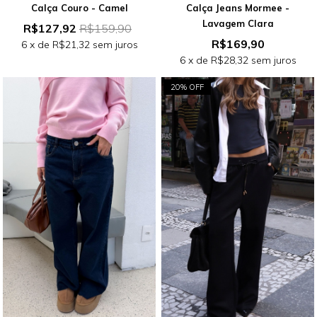
Calça Couro - Camel
Calça Jeans Mormee -
Lavagem Clara
R$127,92
R$159,90
R$169,90
6
x de
R$21,32
sem juros
6
x de
R$28,32
sem juros
20% OFF