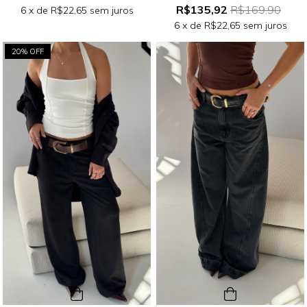
R$135,92
R$169,90
6
x de
R$22,65
sem juros
6
x de
R$22,65
sem juros
20% OFF