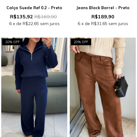
Calça Suede Ref 0.2 - Preto
Jeans Black Barrel - Preto
R$135,92
R$169,90
R$189,90
6
x de
R$22,65
sem juros
6
x de
R$31,65
sem juros
20% OFF
20% OFF