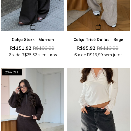
Calça Stark - Marrom
Calça Tricô Dallas - Bege
R$151,92
R$189,90
R$95,92
R$119,90
6
x de
R$25,32
sem juros
6
x de
R$15,99
sem juros
20% OFF