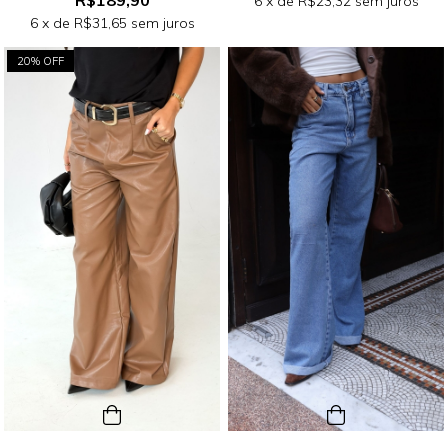
R$189,90
6
x de
R$23,32
sem juros
6
x de
R$31,65
sem juros
20% OFF