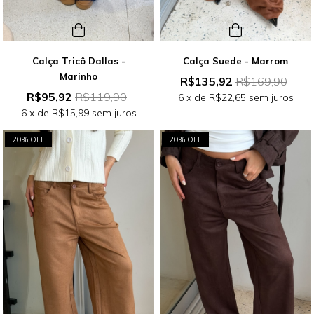
Calça Tricô Dallas -
Calça Suede - Marrom
Marinho
R$135,92
R$169,90
R$95,92
R$119,90
6
x de
R$22,65
sem juros
6
x de
R$15,99
sem juros
20% OFF
20% OFF