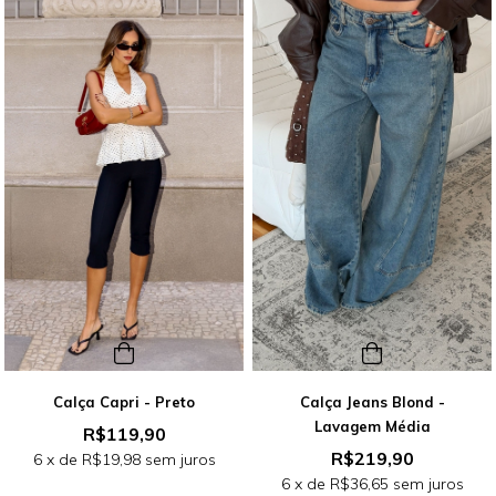
Calça Capri - Preto
Calça Jeans Blond -
Lavagem Média
R$119,90
R$219,90
6
x de
R$19,98
sem juros
6
x de
R$36,65
sem juros