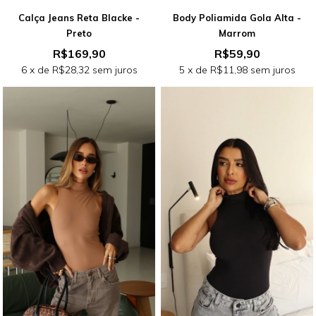
Calça Jeans Reta Blacke -
Body Poliamida Gola Alta -
Preto
Marrom
R$169,90
R$59,90
6
x de
R$28,32
sem juros
5
x de
R$11,98
sem juros