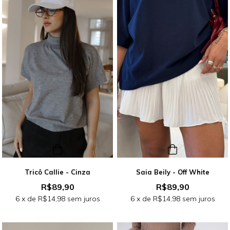
Tricô Callie - Cinza
Saia Beily - Off White
R$89,90
R$89,90
6
x de
R$14,98
sem juros
6
x de
R$14,98
sem juros