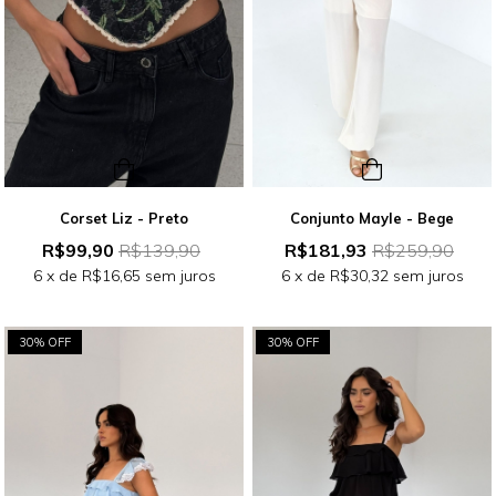
Corset Liz - Preto
Conjunto Mayle - Bege
R$99,90
R$139,90
R$181,93
R$259,90
6
x de
R$16,65
sem juros
6
x de
R$30,32
sem juros
30% OFF
30% OFF