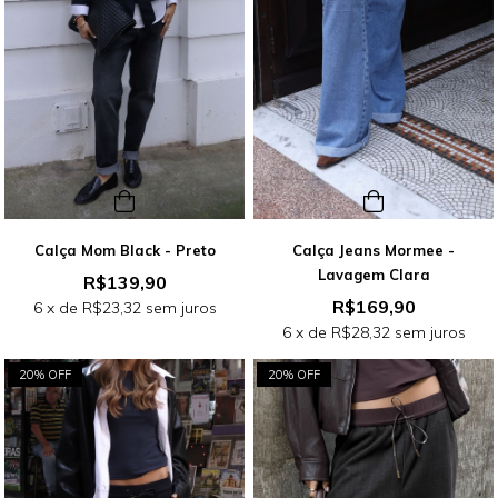
Calça Mom Black - Preto
Calça Jeans Mormee -
Lavagem Clara
R$139,90
R$169,90
6
x de
R$23,32
sem juros
6
x de
R$28,32
sem juros
20% OFF
20% OFF