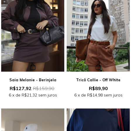
Saia Melanie - Berinjela
Tricô Callie - Off White
R$127,92
R$159,90
R$89,90
6
x de
R$21,32
sem juros
6
x de
R$14,98
sem juros