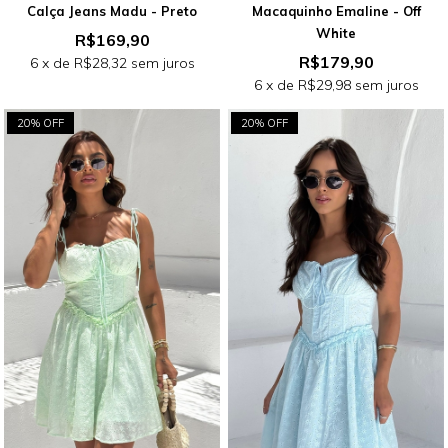
Macaquinho Emaline - Off
Calça Jeans Madu - Preto
White
R$169,90
R$179,90
6
x de
R$28,32
sem juros
6
x de
R$29,98
sem juros
20% OFF
20% OFF