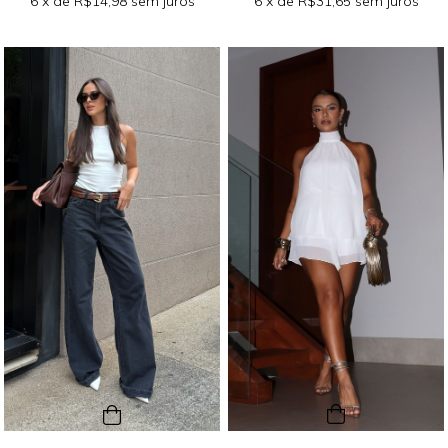
6
x de
R$14,98
sem juros
6
x de
R$31,65
sem juros